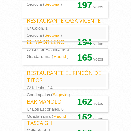
197
Segovia (
Segovia
)
votos
RESTAURANTE CASA VICENTE
C/ Colón, 1
Segovia (
Segovia
)
194
EL MADRILEÑO
votos
C/ Doctor Palanca nº 3
165
Guadarrama (
Madrid
)
votos
RESTAURANTE EL RINCÓN DE
TITOS
C/ Iglesia nº 4
Cantimpalos (
Segovia
)
162
BAR MANOLO
votos
C/ Los Escoriales, 6
152
Guadarrama (
Madrid
)
votos
TASCA GH
Calle Real, 1