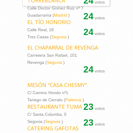
24
TORREBLANCA
votos
Calle Doctor Gomez Ruiz nº 7
24
Guadarrama (
Madrid
)
votos
EL TÍO HONORIO
24
Calle Real, 18
votos
Tres Casas (
Segovia
)
EL CHAPARRAL DE REVENGA
Carretera San Rafael, 101
Revenga (
Segovia
)
24
votos
MESÓN "CASA CHESMY"
C/ Camino Hondo nº1
Tariego de Cerrato (
Palencia
)
23
RESTAURANTE TUMA
votos
C/ Santa Columba, 5
23
Segovia (
Segovia
)
votos
CATERING GAFOTAS