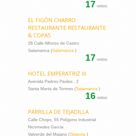
17
votos
EL FIGÓN CHARRO
RESTAURANTE RESTAURANTE
& COPAS
28 Calle Alfonso de Castro
Salamanca (
Salamanca
)
17
votos
HOTEL EMPERATRIZ III
Avenida Padres Paúles , 2
Santa Marta de Tormes (
Salamanca
)
16
votos
PARRILLA DE TEJADILLA
Calle Chopo, 55 Polígono Industrial
Nicomedes Garcia
Valverde del Majano (
Segovia
)