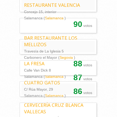
RESTAURANTE VALENCIA
Concejo 15, interior
Salamanca (
Salamanca
)
90
votos
BAR RESTAURANTE LOS
MELLIZOS
Travesía de La Iglesia 5
Carbonero el Mayor (
Segovia
)
88
LA FRESA
votos
Calle Van Dick 8
87
Salamanca (
Salamanca
)
votos
CUATRO GATOS
86
C/ Rúa Mayor, 29
votos
Salamanca (
Salamanca
)
CERVECERÍA CRUZ BLANCA
VALLECAS