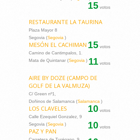
15
votos
RESTAURANTE LA TAURINA
Plaza Mayor 8
Segovia (
Segovia
)
15
MESÓN EL CACHIMAN
votos
Camino de Cantimpalos, 1.
11
Mata de Quintanar (
Segovia
)
votos
AIRE BY DOZE (CAMPO DE
GOLF DE LA VALMUZA)
C/ Green nº1,
Doñinos de Salamanca (
Salamanca
)
10
LOS CLAVELES
votos
Calle Ezequiel Gonzalez, 9
10
Segovia (
Segovia
)
votos
PAZ Y PAN
Carretera de Turégano, 9