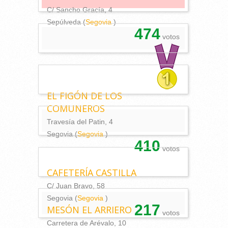
C/ Sancho Gracía, 4
Sepúlveda (
Segovia
)
474
votos
EL FIGÓN DE LOS
COMUNEROS
Travesía del Patin, 4
Segovia (
Segovia
)
410
votos
CAFETERÍA CASTILLA
C/ Juan Bravo, 58
Segovia (
Segovia
)
217
MESÓN EL ARRIERO
votos
Carretera de Arévalo, 10