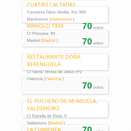
CUATRO CALZADAS
Carretera Gijon-Sevilla, Km 359
Martinamor (
Salamanca
)
70
MANOLO 1934
votos
C/ Princesa, 83
70
Madrid (
Madrid
)
votos
RESTAURANTE DOÑA
BERENGUELA
C/ Santa Teresa de Jesus nº2
Palencia (
Palencia
)
70
votos
EL PUCHERO DE MI ABUELA,
VALDEMORO
C/ Estrella de Elola, 5
Valdemoro (
Madrid
)
70
LA CHIMENEA