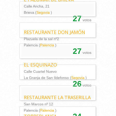
Calle Ancha, 21
Brieva (
Segovia
)
27
votos
RESTAURANTE DON JAMÓN
Plazuela de la sal nº2
Palencia (
Palencia
)
27
votos
EL ESQUINAZO
Calle Cuartel Nuevo
La Granja de San Ildefonso (
Segovia
)
26
votos
RESTAURANTE LA TRASERILLA
San Marcos nº 12
Palencia (
Palencia
)