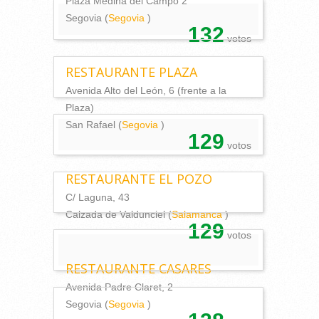
Plaza Medina del Campo 2
Segovia (
Segovia
)
132
votos
RESTAURANTE PLAZA
Avenida Alto del León, 6 (frente a la
Plaza)
San Rafael (
Segovia
)
129
votos
RESTAURANTE EL POZO
C/ Laguna, 43
Calzada de Valdunciel (
Salamanca
)
129
votos
RESTAURANTE CASARES
Avenida Padre Claret, 2
Segovia (
Segovia
)