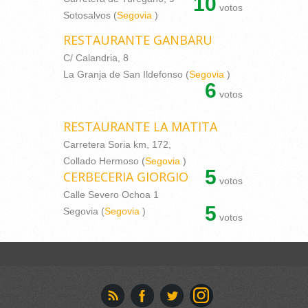
10
votos
Sotosalvos (
Segovia
)
RESTAURANTE GANBARU
C/ Calandria, 8
La Granja de San Ildefonso (
Segovia
)
6
votos
RESTAURANTE LA MATITA
Carretera Soria km, 172,
Collado Hermoso (
Segovia
)
5
CERBECERIA GIORGIO
votos
Calle Severo Ochoa 1
5
Segovia (
Segovia
)
votos