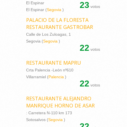
23
El Espinar
votos
El Espinar (
Segovia
)
PALACIO DE LA FLORESTA
RESTAURANTE GASTROBAR
Calle de Los Zuloagas, 1
Segovia (
Segovia
)
22
votos
RESTAURANTE MAPRU
Crta Palencia -León nº610
Villarramiel (
Palencia
)
22
votos
RESTAURANTE ALEJANDRO
MANRIQUE HORNO DE ASAR
: Carretera N-110 km 173
Sotosalvos (
Segovia
)
22