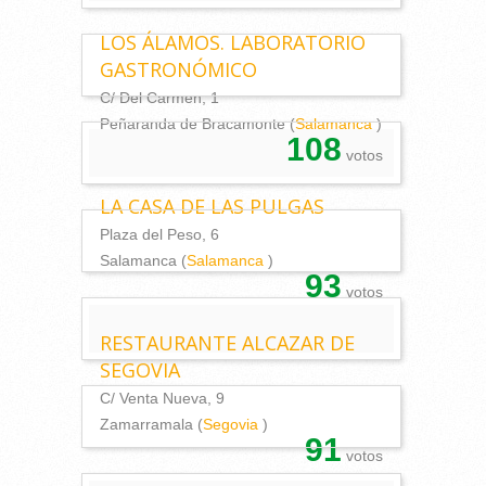
LOS ÁLAMOS. LABORATORIO
GASTRONÓMICO
C/ Del Carmen, 1
Peñaranda de Bracamonte (
Salamanca
)
108
votos
LA CASA DE LAS PULGAS
Plaza del Peso, 6
Salamanca (
Salamanca
)
93
votos
RESTAURANTE ALCAZAR DE
SEGOVIA
C/ Venta Nueva, 9
Zamarramala (
Segovia
)
91
votos