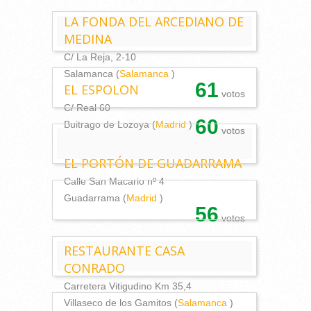
LA FONDA DEL ARCEDIANO DE
MEDINA
C/ La Reja, 2-10
Salamanca (
Salamanca
)
61
EL ESPOLON
votos
C/ Real 60
60
Buitrago de Lozoya (
Madrid
)
votos
EL PORTÓN DE GUADARRAMA
Calle San Macario nº 4
Guadarrama (
Madrid
)
56
votos
RESTAURANTE CASA
CONRADO
Carretera Vitigudino Km 35,4
Villaseco de los Gamitos (
Salamanca
)