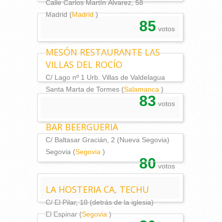
Calle Carlos Martín Álvarez, 58
Madrid (
Madrid
)
85
votos
MESÓN RESTAURANTE LAS
VILLAS DEL ROCÍO
C/ Lago nº 1 Urb. Villas de Valdelagua
Santa Marta de Tormes (
Salamanca
)
83
votos
BAR BEERGUERIA
C/ Baltasar Gracián, 2 (Nueva Segovia)
Segovia (
Segovia
)
80
votos
LA HOSTERIA CA, TECHU
C/ El Pilar, 18 (detrás de la iglesia)
El Espinar (
Segovia
)