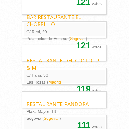
121
votos
BAR RESTAURANTE EL
CHORRILLO
C/ Real, 99
Palazuelos de Eresma (
Segovia
)
121
votos
RESTAURANTE DEL COCIDO P
& M
C/ París, 38
Las Rozas (
Madrid
)
119
votos
RESTAURANTE PANDORA
Plaza Mayor, 13
Segovia (
Segovia
)
111
votos