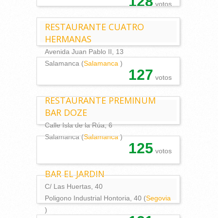
128
votos
RESTAURANTE CUATRO
HERMANAS
Avenida Juan Pablo II, 13
Salamanca (
Salamanca
)
127
votos
RESTAURANTE PREMINUM
BAR DOZE
Calle Isla de la Rúa, 6
Salamanca (
Salamanca
)
125
votos
BAR EL JARDIN
C/ Las Huertas, 40
Poligono Industrial Hontoria, 40 (
Segovia
)