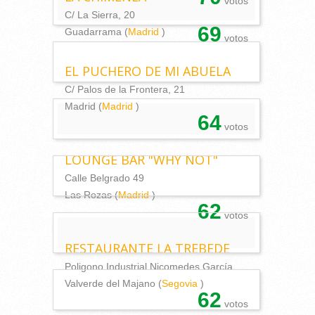
votos
C/ La Sierra, 20
69
Guadarrama (
Madrid
)
votos
EL PUCHERO DE MI ABUELA
C/ Palos de la Frontera, 21
Madrid (
Madrid
)
64
votos
LOUNGE BAR "WHY NOT"
Calle Belgrado 49
Las Rozas (
Madrid
)
62
votos
RESTAURANTE LA TREBEDE
Poligono Industrial Nicomedes García
Valverde del Majano (
Segovia
)
62
votos