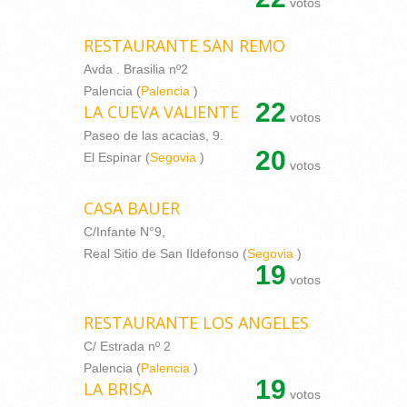
votos
RESTAURANTE SAN REMO
Avda . Brasilia nº2
Palencia (
Palencia
)
22
LA CUEVA VALIENTE
votos
Paseo de las acacias, 9.
20
El Espinar (
Segovia
)
votos
CASA BAUER
C/Infante N°9,
Real Sitio de San Ildefonso (
Segovia
)
19
votos
RESTAURANTE LOS ANGELES
C/ Estrada nº 2
Palencia (
Palencia
)
19
LA BRISA
votos