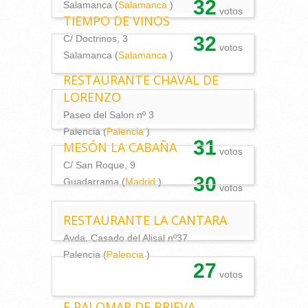
32
Salamanca (
Salamanca
)
votos
TIEMPO DE VINOS
32
C/ Doctrinos, 3
votos
Salamanca (
Salamanca
)
RESTAURANTE CHAVAL DE
LORENZO
Paseo del Salon nº 3
Palencia (
Palencia
)
31
MESÓN LA CABAÑA
votos
C/ San Roque, 9
30
Guadarrama (
Madrid
)
votos
RESTAURANTE LA CANTARA
Avda. Casado del Alisal nº37
Palencia (
Palencia
)
27
votos
E PALOMAR DE BRIEVA