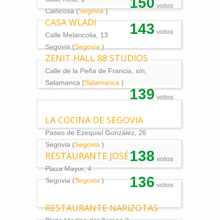
150
votos
Cañicosa (
Segovia
)
CASA WLADI
143
votos
Calle Melancolia, 13
Segovia (
Segovia
)
ZENIT HALL 88 STUDIOS
Calle de la Peña de Francia, s/n,
Salamanca (
Salamanca
)
139
votos
LA COCINA DE SEGOVIA
Paseo de Ezequiel González, 26
Segovia (
Segovia
)
138
RESTAURANTE JOSÉ
votos
Plaza Mayor, 4
136
Segovia (
Segovia
)
votos
RESTAURANTE NARIZOTAS