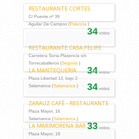
RESTAURANTE CORTES
C/ Puente nº 39
Aguilar De Campoo (
Palencia
)
34
votos
RESTAURANTE CASA FELIPE
Carretera Soria-Plasencia s/n
Torrecaballeros (
Segovia
)
34
LA MANTEQUERIA
votos
Plaza Libertad 13, bajo 2
34
Salamanca (
Salamanca
)
votos
ZARAUZ CAFÉ - RESTAURANTE
Plaza Mayor, 16
Salamanca (
Salamanca
)
33
LA MARIMORENA BAR
votos
Plaza Mayor, 18