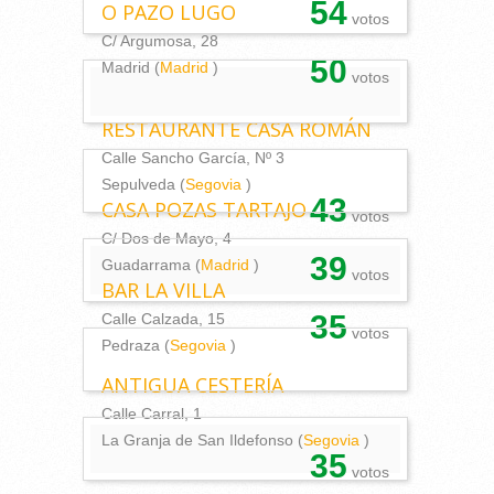
54
O PAZO LUGO
votos
C/ Argumosa, 28
50
Madrid (
Madrid
)
votos
RESTAURANTE CASA ROMÁN
Calle Sancho García, Nº 3
Sepulveda (
Segovia
)
43
CASA POZAS TARTAJO
votos
C/ Dos de Mayo, 4
39
Guadarrama (
Madrid
)
votos
BAR LA VILLA
35
Calle Calzada, 15
votos
Pedraza (
Segovia
)
ANTIGUA CESTERÍA
Calle Carral, 1
La Granja de San Ildefonso (
Segovia
)
35
votos