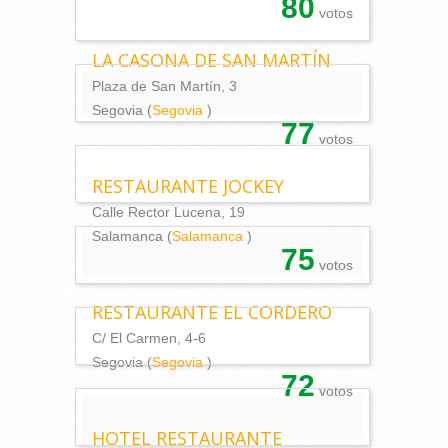
80
votos
LA CASONA DE SAN MARTÍN
Plaza de San Martín, 3
Segovia (
Segovia
)
77
votos
RESTAURANTE JOCKEY
Calle Rector Lucena, 19
Salamanca (
Salamanca
)
75
votos
RESTAURANTE EL CORDERO
C/ El Carmen, 4-6
Segovia (
Segovia
)
72
votos
HOTEL RESTAURANTE