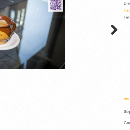
Di
Pal
Te
Ve
So
Ga