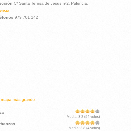
rección
C/ Santa Teresa de Jesus nº2,
Palencia,
encia
léfonos
979 701 142
r mapa más grande
pa
Media:
3.2
(
54
votos)
rbanzos
Media:
3.8
(
4
votos)