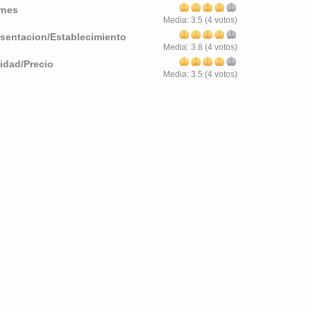
rnes
Media:
3.5
(
4
votos)
esentacion/Establecimiento
Media:
3.8
(
4
votos)
lidad/Precio
Media:
3.5
(
4
votos)