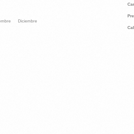
Ca
Pr
embre
Diciembre
Ca