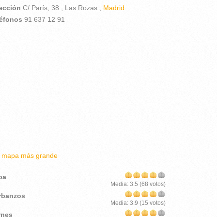
rección
C/ París, 38 ,
Las Rozas ,
Madrid
léfonos
91 637 12 91
r mapa más grande
pa
Media:
3.5
(
68
votos)
rbanzos
Media:
3.9
(
15
votos)
rnes