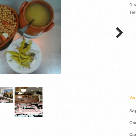
Di
Te
Ve
So
Ga
Ca