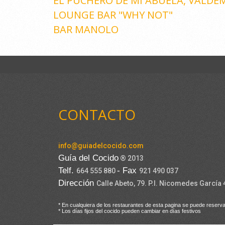
EL PUCHERO DE MI ABUELA, VALD
LOUNGE BAR "WHY NOT"
BAR MANOLO
CONTACTO
info@guiadelcocido.com
Guía del Cocido
® 2013
Telf.
- Fax
664 555 880
921 490 037
Dirección
Calle Abeto, 79. P.I. Nicomedes García
* En cualquiera de los restaurantes de esta pagina se puede reserva
* Los días fijos del cocido pueden cambiar en días festivos