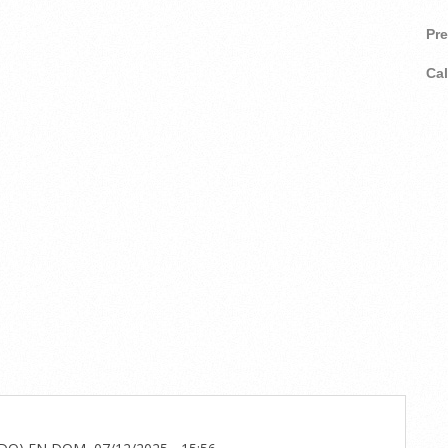
Pr
Ca