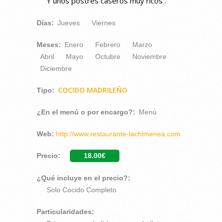
Y unos postres caseros muy ricos .
Días:
Jueves
Viernes
Meses:
Enero
Febrero
Marzo
Abril
Mayo
Octubre
Noviembre
Diciembre
COCIDO MADRILEÑO
Tipo:
¿En el menú o por encargo?:
Menú
Web:
http://www.restaurante-lachimenea.com
Precio:
18.00€
¿Qué incluye en el precio?:
Solo Cocido Completo
Particularidades: