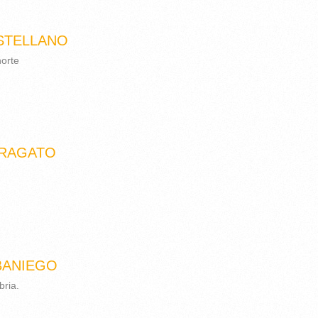
STELLANO
norte
RAGATO
BANIEGO
bria.