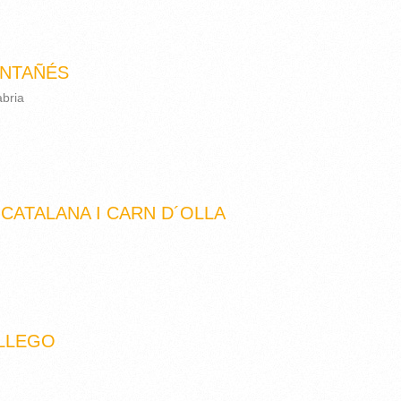
NTAÑÉS
abria
CATALANA I CARN D´OLLA
LLEGO