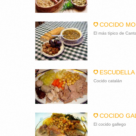
COCIDO MO
El más típico de Cant
ESCUDELLA 
Cocido catalán
COCIDO GA
El cocido gallego