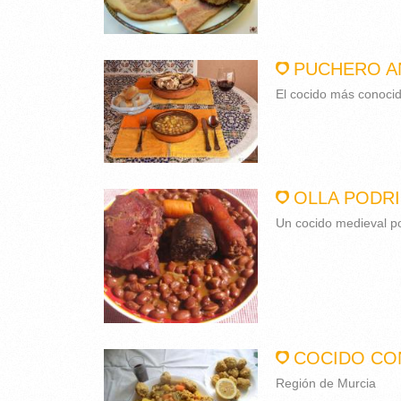
PUCHERO A
El cocido más conoci
OLLA PODR
Un cocido medieval p
COCIDO CO
Región de Murcia